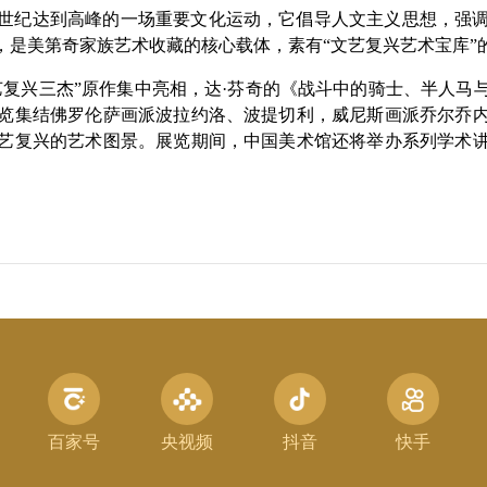
16世纪达到高峰的一场重要文化运动，它倡导人文主义思想，
，是美第奇家族艺术收藏的核心载体，素有“文艺复兴艺术宝库”
艺复兴三杰”原作集中亮相，达·芬奇的《战斗中的骑士、半人马
览集结佛罗伦萨画派波拉约洛、波提切利，威尼斯画派乔尔乔
艺复兴的艺术图景。展览期间，中国美术馆还将举办系列学术
百家号
央视频
抖音
快手