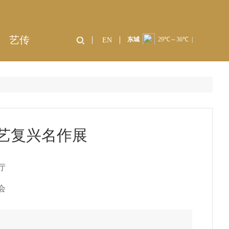
艺传
EN
艺复兴名作展
厅
会