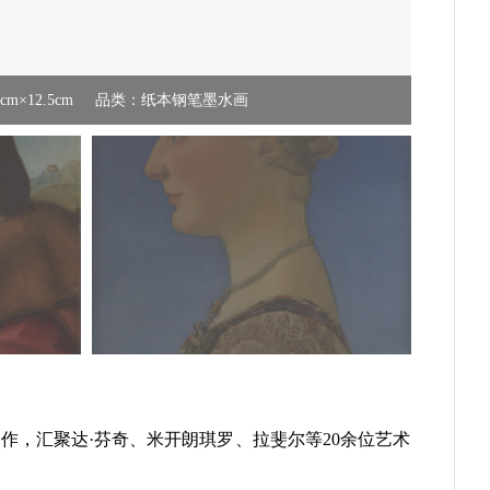
m×12.5cm
品类：纸本钢笔墨水画
作，汇聚达·芬奇、米开朗琪罗、拉斐尔等20余位艺术