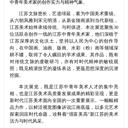
中青年美术家的创作实力与精神气象。
江苏文脉悠长，艺道绵延，素为中国美术重镇。
从六朝风雅到宋元明清，
从新
金陵画派到当代新锐，
江苏美术始终承续传统、与时俱进。本次展览聚焦
30
位活跃在创作一线的江苏中青年美术家，他们深植于
江苏深厚的文化沃土，坚持以人民为中心的创作导
向，在中国画、油画、版画、水彩（粉）画等领域深
耕不辍，取得了令人瞩目的学术成果。其作品，既有
对传统文脉的虔敬研习，亦有对时代精神的敏锐观
照；既见精湛技艺的凝练表达，更蕴思想深度的沉潜
挖掘。
本次展览，既是江苏中青年美术人才的集中亮
相，也是江苏美术高质量发展成果的精彩呈现，更是
新时代江苏美术面向全国的一次重要展示。一幅幅精
品力作，以鲜活视觉图像诉说江南底蕴，以多元艺术
探索回应时代命题，诠释着
“
强富美高
”
新江苏的美术
活力与时代风采。