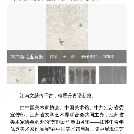
绰约新妆玉有辉
作者：王 法
创作年代：2020年
规格：201cm×141cm
材质：纸本设色
江南文脉传千古，翰墨丹青谱新篇。
由中国美术家协会、中国美术馆、中共江苏省委
宣传部、江苏省文学艺术界联合会共同主办，江苏省
美术家协会承办的
“
苏韵新晖
春山可望——江苏中青年
优秀美术家作品展
”
在中国美术馆启幕，集中展现江苏