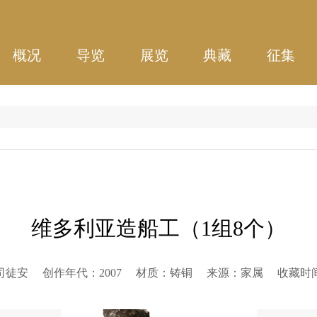
概况
导览
展览
典藏
征集
维多利亚造船工（1组8个）
司徒安
创作年代：
2007
材质：
铸铜
来源：
家属
收藏时