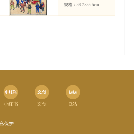
规格：
38.7×35.5cm
小红书
文创
B站
私保护