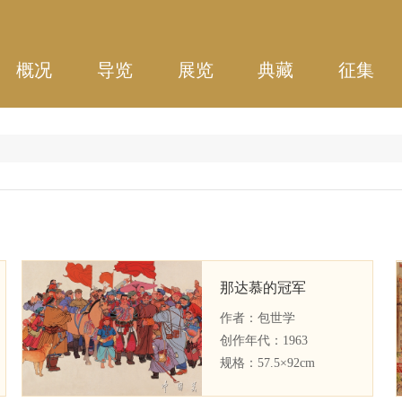
概况
导览
展览
典藏
征集
那达慕的冠军
作者：
包世学
创作年代：
1963
规格：
57.5×92cm