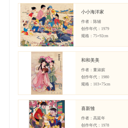
小小海洋家
作者：
陈辅
创作年代：
1979
规格：
75×92cm
和和美美
作者：
董淑嫔
创作年代：
1980
规格：
103×75cm
喜新雏
作者：
高延年
创作年代：
1978