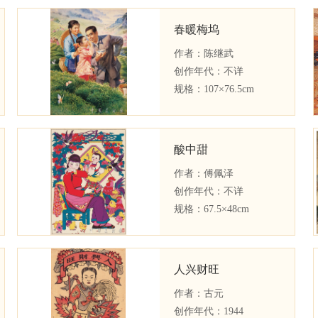
春暖梅坞
作者：
陈继武
创作年代：
不详
规格：
107×76.5cm
酸中甜
作者：
傅佩泽
创作年代：
不详
规格：
67.5×48cm
人兴财旺
作者：
古元
创作年代：
1944