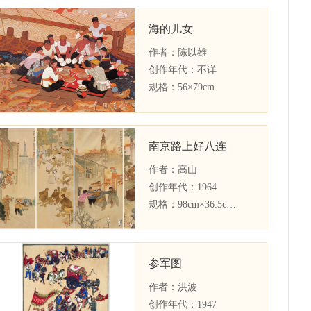
海的儿女
作者：
陈以雄
创作年代：
不详
规格：
56×79cm
南京路上好八连
作者：
高山
创作年代：
1964
规格：
98cm×36.5cm×4
参军图
作者：
洪波
创作年代：
1947