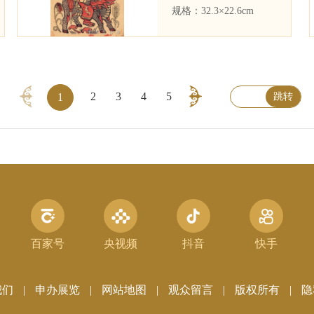
规格：
32.3×22.6cm
2
3
4
5
1
跳转
百家号
央视频
抖音
快手
我们
|
申办展览
|
网站地图
|
观众留言
|
版权所有
|
隐