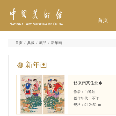
首页
/
/
/
首页
典藏
藏品
新年画
新年画
移来南茶住北乡
作者：
白逸如
创作年代：
不详
规格：
91.2×52cm