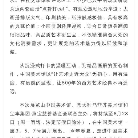
求。在社交媒体和评论区上，不少已入手的观众纷纷
为这两套画册“点赞打call”。有观众激动地分享道：大
画册排版大气、印刷精美，纸张触感极佳，具有极高
的典藏价值；小画册则轻便易携，适合日常随身翻阅
细细品味。高品质艺术衍生品，不仅精准契合大众的
文化消费需求，更让展览的艺术魅力得以延续和珍
藏。
从沉浸式打卡的温暖互动，到精品画册的匠心制
作，中国美术馆以“让艺术走近大众”为初心，用有温
度、有质感的呈现，让500年的西方艺术经典不再遥
远。
本次展览由中国美术馆、意大利乌菲齐美术馆和
宝丰集团·燕宝慈善基金会联合主办，将持续至8月28
日（周一闭馆，法定节假日除外），在中国美术馆一
层3、5、7号展厅展出。 今年春夏，走进中国美术