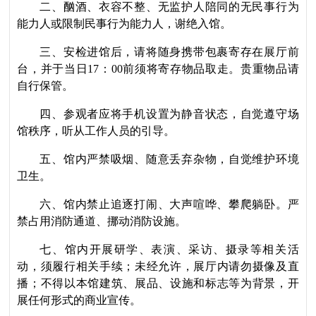
二、
酗酒、衣容不整、无监护人陪同的无民事行为
能力人或限制民事行为能力人，谢绝入馆。
三、安检进馆后，请将随身携带包裹寄存在展厅前
台，并于当日
17
：
00
前须将寄存物品取走。贵重物品请
自行保管。
四、参观者应将手机设置为静音状态，自觉遵守场
馆秩序，听从工作人员的引导。
五、馆内严禁吸烟、随意丢弃杂物，自觉维护环境
卫生。
六、馆内禁止追逐打闹、大声喧哗、攀爬躺卧。严
禁占用消防通道、挪动消防设施。
七、馆内开展研学、表演、采访、摄录等相关活
动，须履行相关手续；未经允许，展厅内请勿摄像及直
播；不得以本馆建筑、展品、设施和标志等为背景，开
展任何形式的商业宣传。