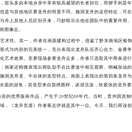
，鼓头多由本地乡亲中享有较高威望的长者担任，而锣手则是
也是与其他地区赛龙舟的明显不同。施洞龙舟的这些特征，可
与舟上其他人员区别开来，巧妙暗示出他在团队中的重要作用
俗图像志。
的艺术性。其一，作者在画面建构过程中，借鉴了黔东南地区银
形式与内容的完美统一，充分表现出龙舟队伍齐心合力、奋勇
化艺术效果。竞赛现场参赛龙舟众多，作者只选取其中两条进
；画家还精微表现出两队划手在比赛途中相互观察、呐喊加油
施洞龙舟龙、牛合体的造型特点。画面上表现出的第四条龙舟
水面的游鱼，其造型来自苗绣图样，诙谐活泼，给紧张的龙舟赛
内容的优秀版画作品，产生于
20
世纪
80
年代。当时，贵州因其独
域，《龙舟竞渡》作者蒋志伊就是其中一位。今天，我们再读