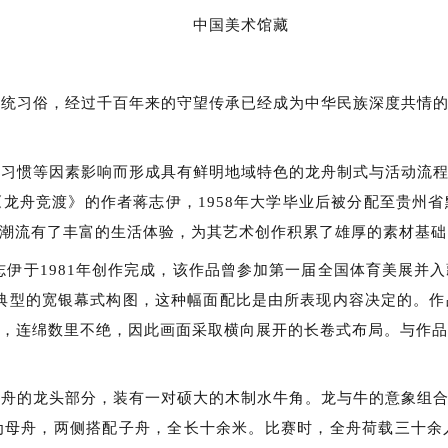
中国美术馆藏
传统习俗，经过千百年来的守望传承已经成为中华民族深度共情
俗习惯等因素影响而形成具有鲜明地域特色的龙舟制式与活动流
《龙舟竞渡》的作者蒋志伊，
1958
年大学毕业后被分配至贵州省
潮流有了丰富的生活体验，为其艺术创作积累了雄厚的素材基础
志伊于
1981
年创作完成，该作品曾参加第一届全国体育美展并入
典型的宽银幕式构图，这种幅面配比是由所表现内容决定的。作
，连绵数里不绝，因此画面采取横向展开的长卷式布局。与作
龙舟的龙头部分，装有一对硕大的木制水牛角。龙与牛的意象组
为母舟，两侧搭配子舟，全长十余米。比赛时，全舟荷载三十余