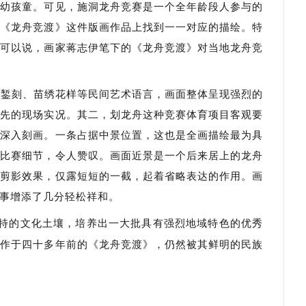
年幼孩童。可见，施洞龙舟竞赛是一个全年龄段人参与的
在《龙舟竞渡》这件版画作品上找到一一对应的描绘。特
。可以说，画家蒋志伊笔下的《龙舟竞渡》对当地龙舟竞
饰錾刻、苗绣花样等民间艺术语言，画面整体呈现强烈的
争先的现场实况。其二，划龙舟这种竞赛体育项目客观要
行深入刻画。一条占据中景位置，这也是全画描绘最为具
的比赛细节，令人赞叹。画面近景是一个后来居上的龙舟
为剪影效果，仅露短短的一截，起着省略表达的作用。画
事增添了几分轻松祥和。
特的文化土壤，培养出一大批具有强烈地域特色的优秀
创作于四十多年前的《龙舟竞渡》，仍然被其鲜明的民族