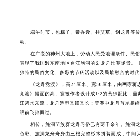
端午时节，包粽子、带香囊、挂艾草、划龙舟等
动。
在广袤的神州大地上，劳动人民受地理条件、民
表现了我国黔东南地区台江施洞的划龙舟比赛场景。
独特的民俗文化、多彩的节庆活动以及民族融合的时代
《龙舟竞渡》，高
24
厘米、宽
50
厘米，由画家蒋
竞渡》幅面的高、宽被作者设计成
1:2
的悬殊配比，呈
江碧水东流，龙舟造型又细又长；竞赛中龙舟首尾相继
眼前飞驰而过。
相传，施洞苗族赛龙舟习俗已有两千余年。施洞
色彩。施洞龙舟舟身由三根完整杉木拼装而成，中间