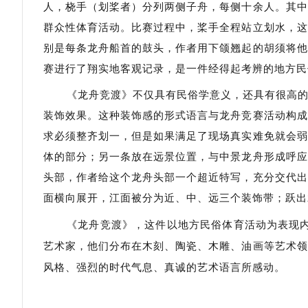
人，桡手（划桨者）分列两侧子舟，每侧十余人。其中
群众性体育活动。比赛过程中，桨手全程站立划水，这
别是每条龙舟船首的鼓头，作者用下颌翘起的胡须将他
赛进行了翔实地客观记录，是一件经得起考辨的地方民
《龙舟竞渡》不仅具有民俗学意义，还具有很高
装饰效果。这种装饰感的形式语言与龙舟竞赛活动构成
求必须整齐划一，但是如果满足了现场真实难免就会弱
体的部分；另一条放在远景位置，与中景龙舟形成呼应
头部，作者给这个龙舟头部一个超近特写，充分交代出
面横向展开，江面被分为近、中、远三个装饰带；跃出
《龙舟竞渡》，这件以地方民俗体育活动为表现
艺术家，他们分布在木刻、陶瓷、木雕、油画等艺术领
风格、强烈的时代气息、真诚的艺术语言所感动。