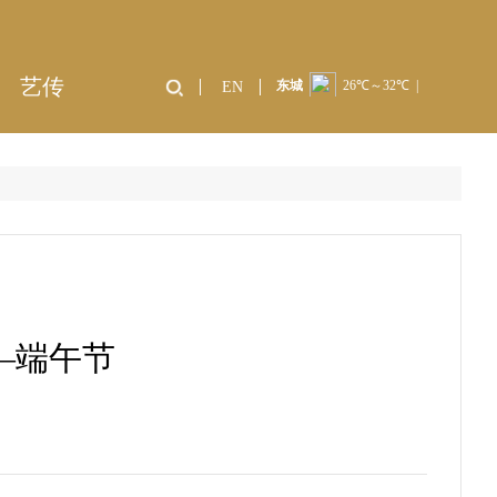
艺传
EN
—端午节