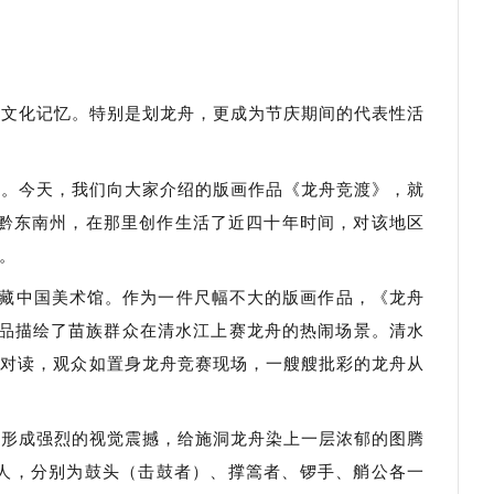
的文化记忆。特别是划龙舟，更成为节庆期间的代表性活
程。今天，我们向大家介绍的版画作品《龙舟竞渡》，就
黔东南州，在那里创作生活了近四十年时间，对该地区
。
藏中国美术馆。作为一件尺幅不大的版画作品，《龙舟
品描绘了苗族群众在清水江上赛龙舟的热闹场景。清水
品对读，观众如置身龙舟竞赛现场，一艘艘批彩的龙舟从
合形成强烈的视觉震撼，给施洞龙舟染上一层浓郁的图腾
人，分别为鼓头（击鼓者）、撑篙者、锣手、艄公各一